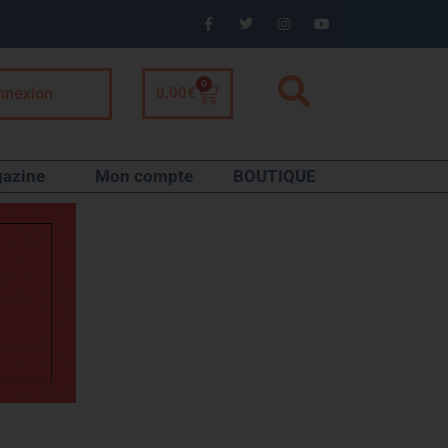
0
nnexion
0,00
€
azine
Mon compte
BOUTIQUE