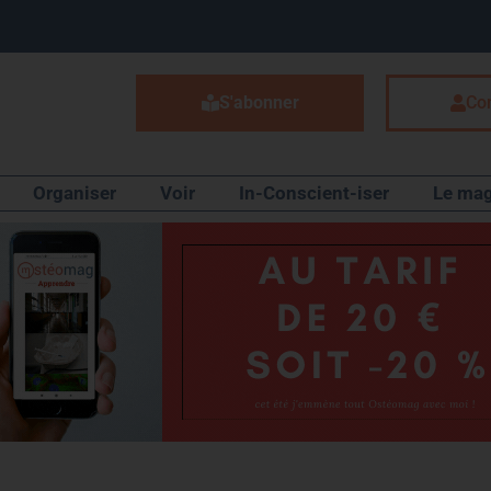
S'abonner
Co
Organiser
Voir
In-Conscient-iser
Le mag