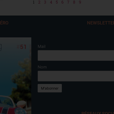
1
2
3
4
5
6
7
8
9
MÉRO
NEWSLETTE
Mail
Nom
RÉSEAUX SOCI