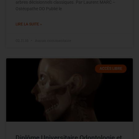
arbres décisionnels classiques. Par Laurent MARC –
Ostéopathe DO Publié le
LIRE LA SUITE »
02.11.16
Aucun commentaire
ACCÈS LIBRE
Diplôme Universitaire Odontologie et