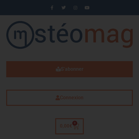
S'abonner
Connexion
0
0,00
€