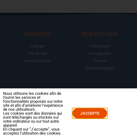
A PROPOS
RCR EDITIONS
L'équipe
Osteomag.fr
Plan du site
Le magazine
Nous contacter
Prisme
Mentions légales
LA BOUTIQUE
ESPACE ABONNE
Nous utilisons les cookies afin de
fournir les services et
fonctionnalités proposés sur notre
Abonnements
Mon compte
site et afin d’améliorer l’expérience
de nos utilisateurs.
Le magazine
Mes commandes
Les cookies sont des données qui
J'ACCEPTE
sont téléchargés ou stockés sur
Packs
Mes abonnements
votre ordinateur ou sur tout autre
appareil.
Reportages
En cliquant sur ”J’accepte”, vous
acceptez l’utilisation des cookies.
Dossiers