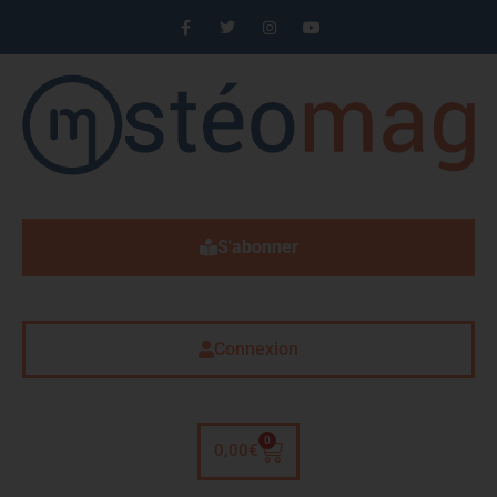
S'abonner
Connexion
0
0,00
€