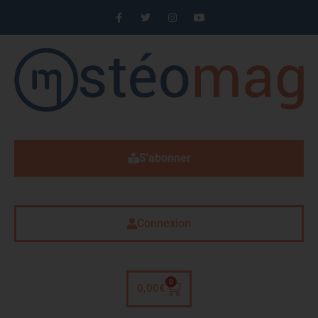
S'abonner
Connexion
0
0,00
€