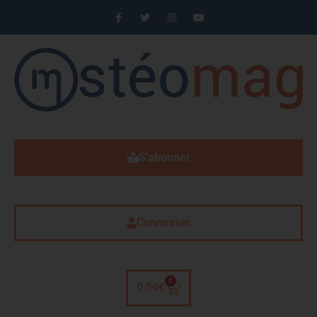
S'abonner
Connexion
0
0,00
€