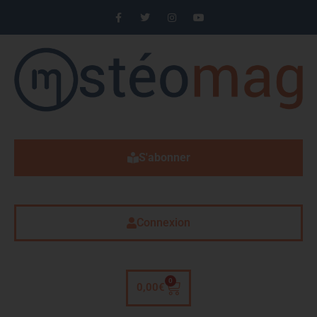
S'abonner
Connexion
0
0,00
€