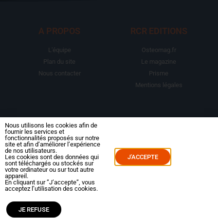
A PROPOS
RCR EDITIONS
L'équipe
Osteomag.fr
Plan du site
Le magazine
Nous contacter
Prisme
Mentions légales
LA BOUTIQUE
ESPACE ABONNE
Nous utilisons les cookies afin de
fournir les services et
fonctionnalités proposés sur notre
Abonnements
Mon compte
site et afin d’améliorer l’expérience
de nos utilisateurs.
Le magazine
Mes commandes
Les cookies sont des données qui
J'ACCEPTE
sont téléchargés ou stockés sur
Packs
Mes abonnements
votre ordinateur ou sur tout autre
appareil.
Reportages
En cliquant sur ”J’accepte”, vous
acceptez l’utilisation des cookies.
Dossiers
JE REFUSE