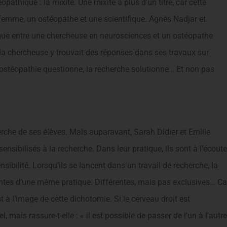
athique : la mixité. Une mixité à plus d’un titre, car cette
femme, un ostéopathe et une scientifique. Agnès Nadjar et
ue entre une chercheuse en neurosciences et un ostéopathe
t la chercheuse y trouvait des réponses dans ses travaux sur
 L’ostéopathie questionne, la recherche solutionne… Et non pas
rche de ses élèves. Mais auparavant, Sarah Didier et Emilie
ensibilisés à la recherche. Dans leur pratique, ils sont à l’écoute
ensibilité. Lorsqu’ils se lancent dans un travail de recherche, la
entes d’une même pratique. Différentes, mais pas exclusives… Ca
 à l’image de cette dichotomie. Si le cerveau droit est
 mais rassure-t-elle : « il est possible de passer de l’un à l’autre