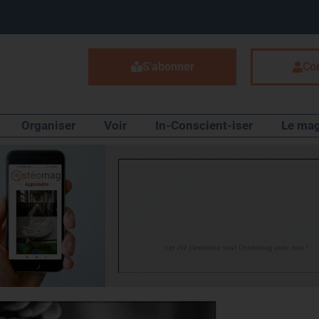
S'abonner
Co
Organiser
Voir
In-Conscient-iser
Le mag