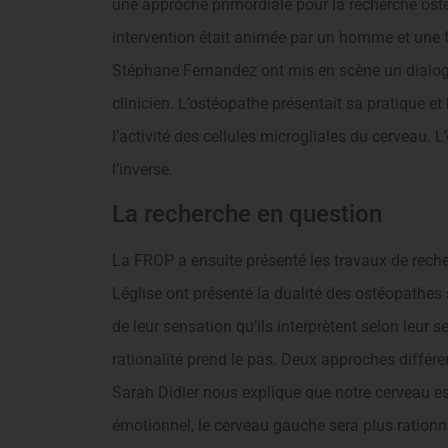
une approche primordiale pour la recherche ostéop
intervention était animée par un homme et une 
Stéphane Fernandez ont mis en scène un dialog
clinicien. L’ostéopathe présentait sa pratique e
l’activité des cellules microgliales du cerveau.
l’inverse.
La recherche en question
La FROP a ensuite présenté les travaux de reche
Léglise ont présenté la dualité des ostéopathes s
de leur sensation qu’ils interprètent selon leur s
rationalité prend le pas. Deux approches différ
Sarah Didier nous explique que notre cerveau est
émotionnel, le cerveau gauche sera plus rationnel,