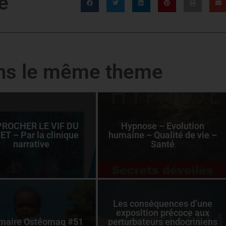
e
ans le même theme
ROCHER LE VIF DU
Hypnose – Evolution
ET – Par la clinique
humaine – Qualité de vie –
narrative
Santé
Les conséquences d’une
exposition précoce aux
aire Ostéomag #51
perturbateurs endocriniens