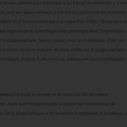
te de son cabinet pour participer à un travail de recherche ». Fan
gler avec ses deux cerveaux à travers son protocole de recherche
néficié d’un financement dans le cadre d’un PHRC. Chose rare e
ue rigoureuse et scientifique s’est prolongée avec l’intervention
r la plagiocéphalie. Sylvie Lessar, vous la connaissez. C’est une
re partie de notre enquête en deux volets sur la plagiocéphalie :
nostiquer, évaluer.
À découvrir ou redécouvrir dans
L’ostéopathe
ostéopathie dans le monde de la santé ont été abordées
. Alors que Philippe Druelle a insisté sur l’importance de
s. De la biodynamique à la recherche hospitalière, à Bordeaux, l