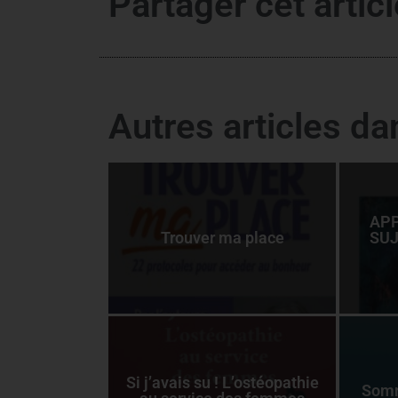
Partager cet articl
Autres articles d
APP
Trouver ma place
SUJ
Si j’avais su ! L’ostéopathie
Somm