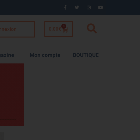
0
nnexion
0,00
€
azine
Mon compte
BOUTIQUE