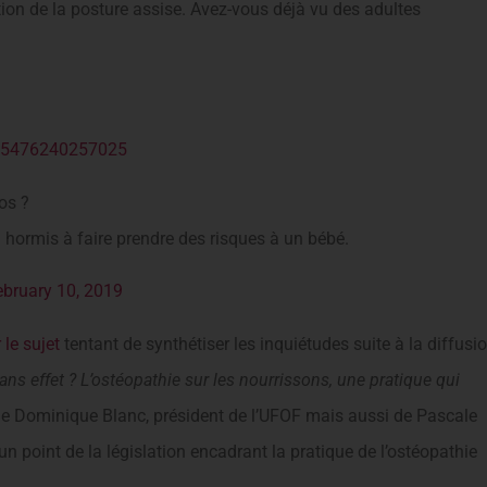
ition de la posture assise. Avez-vous déjà vu des adultes
965476240257025
os ?
n hormis à faire prendre des risques à un bébé.
ebruary 10, 2019
 le sujet
tentant de synthétiser les inquiétudes suite à la diffusi
ans effet ? L’ostéopathie sur les nourrissons, une pratique qui
vis de Dominique Blanc, président de l’UFOF mais aussi de Pascale
 point de la législation encadrant la pratique de l’ostéopathie