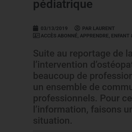
pédiatrique
03/13/2019
PAR
LAURENT
ACCÈS ABONNÉ
,
APPRENDRE
,
ENFANT 
Suite au reportage de l
l’intervention d’ostéopat
beaucoup de professionn
un ensemble de commun
professionnels. Pour c
l’information, faisons un
situation.