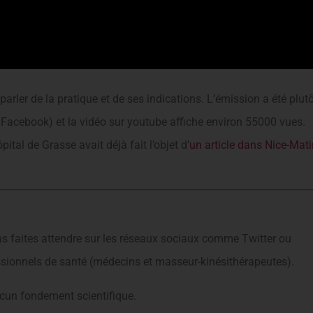
arler de la pratique et de ses indications. L’émission a été plut
 Facebook) et la vidéo sur youtube affiche environ 55000 vues.
pital de Grasse avait déjà fait l’objet d’
un article dans Nice-Mati
as faites attendre sur les réseaux sociaux comme Twitter ou
sionnels de santé (médecins et masseur-kinésithérapeutes).
ucun fondement scientifique.