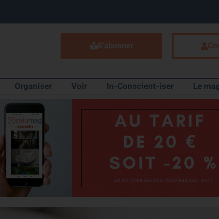
S'abonner
Co
Organiser
Voir
In-Conscient-iser
Le mag