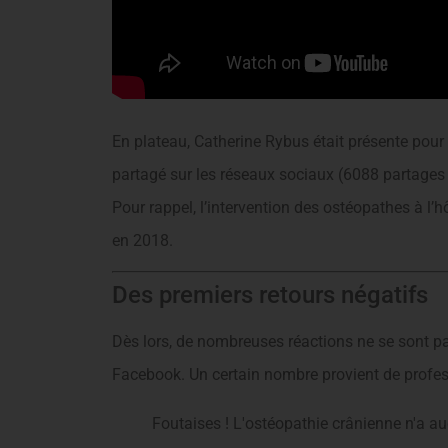
En plateau, Catherine Rybus était présente pour p
partagé sur les réseaux sociaux (6088 partages
Pour rappel, l’intervention des ostéopathes à l’hô
en 2018.
Des premiers retours négatifs
Dès lors, de nombreuses réactions ne se sont p
Facebook. Un certain nombre provient de profes
Foutaises ! L'ostéopathie crânienne n'a a