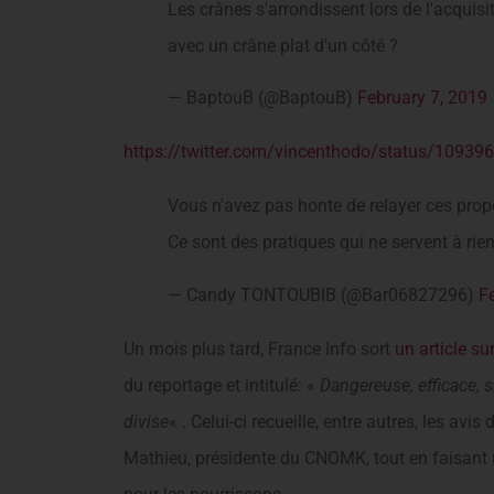
Les crânes s'arrondissent lors de l'acquis
avec un crâne plat d'un côté ?
— BaptouB (@BaptouB)
February 7, 2019
https://twitter.com/vincenthodo/status/1093
Vous n'avez pas honte de relayer ces prop
Ce sont des pratiques qui ne servent à rie
— Candy TONTOUBIB (@Bar06827296)
F
Un mois plus tard, France Info sort
un article sur
du reportage et intitulé: «
Dangereuse, efficace, s
divise
« . Celui-ci recueille, entre autres, les a
Mathieu, présidente du CNOMK, tout en faisant un