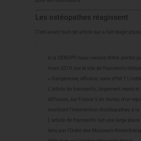
pour les nourrissons.
Les ostéopathes réagissent
C’est avant tout cet article qui a fait réagir p
:
A la SEROPP, nous venons d’être alertés pa
mars 2019, sur le site de franceinfo intitulé
« Dangereuse, efficace, sans effet ? L’osté
L’article de franceinfo, largement repris et
diffusion, sur France 5 en février, d’un r
montrant l’intervention d’ostéopathes à la
L’article de franceinfo fait une large plac
tenu par l’Ordre des Masseurs-Kinésithérape
littérature sur l’ostéopathie pédiatrique.