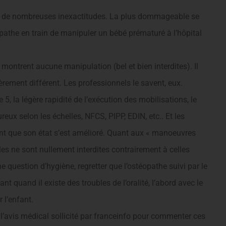
tient de nombreuses inexactitudes. La plus dommageable se
opathe en train de manipuler un bébé prématuré à l’hôpital
montrent aucune manipulation (bel et bien interdites). Il
ièrement différent. Les professionnels le savent, eux.
 5, la légère rapidité de l’exécution des mobilisations, le
ux selon les échelles, NFCS, PIPP, EDIN, etc.. Et les
nt que son état s’est amélioré. Quant aux « manoeuvres
lles ne sont nullement interdites contrairement à celles
ne question d’hygiène, regretter que l’ostéopathe suivi par le
t quand il existe des troubles de l’oralité, l’abord avec le
 l’enfant.
e l’avis médical sollicité par franceinfo pour commenter ces