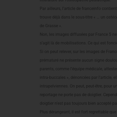
Par ailleurs, l’article de franceinfo con
trouve déjà dans le sous-titre « … un osté
de Grasse ».
Non, les images diffusées par France 5 ne 
s’agit là de mobilisations. Ce qui est fonc
Si on peut relever, sur les images de France
prématuré ne présente aucun signe douloure
parents, comme l’équipe médicale, atteste
intra-buccales », dénoncées par l’article, e
intrapelviennes. On peut, peut-être, pour u
reportage ne porte pas de doigtier. Cependan
doigtier n’est pas toujours bien accepté par
Plus dérangeant, il est fort regrettable qu