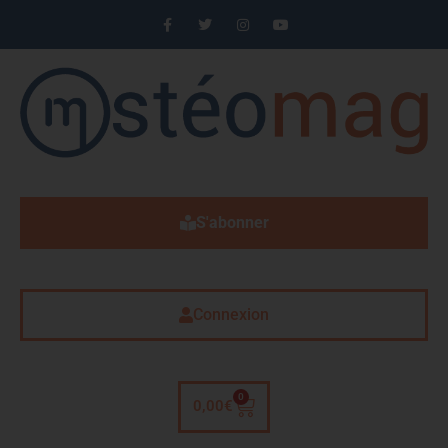
S'abonner
Connexion
0
0,00
€