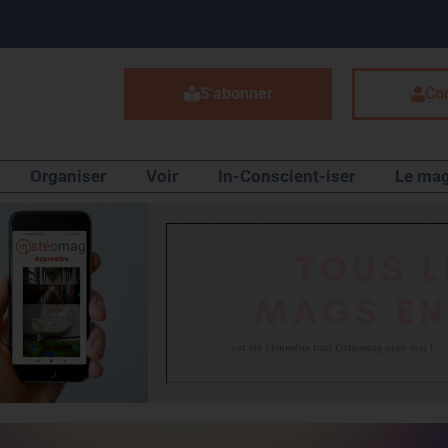
S'abonner
Co
Organiser
Voir
In-Conscient-iser
Le mag