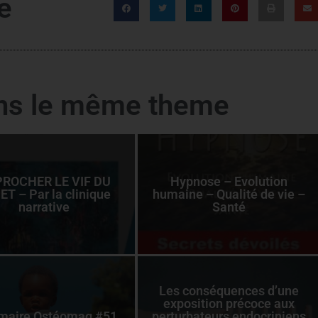
e
ans le même theme
ROCHER LE VIF DU
Hypnose – Evolution
ET – Par la clinique
humaine – Qualité de vie –
narrative
Santé
Les conséquences d’une
exposition précoce aux
aire Ostéomag #51
perturbateurs endocriniens