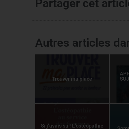
Partager cet articl
Autres articles d
APP
Trouver ma place
SUJ
Si j’avais su ! L’ostéopathie
Somm