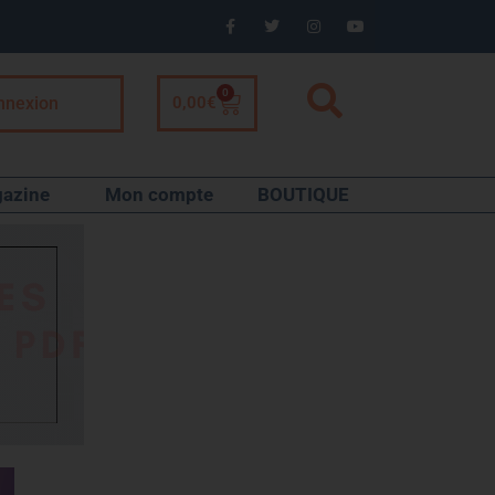
0
nnexion
0,00
€
azine
Mon compte
BOUTIQUE