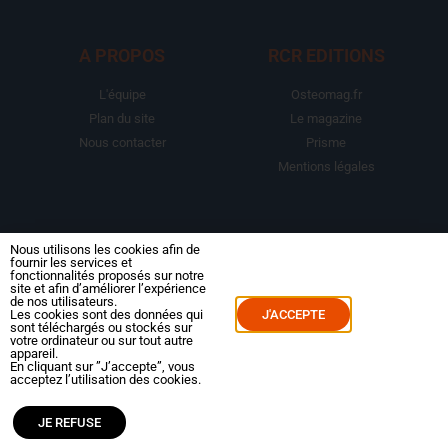
A PROPOS
RCR EDITIONS
L'équipe
Osteomag.fr
Plan du site
Le magazine
Nous contacter
Prisme
Mentions légales
LA BOUTIQUE
ESPACE ABONNE
Nous utilisons les cookies afin de
fournir les services et
fonctionnalités proposés sur notre
Abonnements
Mon compte
site et afin d’améliorer l’expérience
de nos utilisateurs.
Le magazine
Mes commandes
Les cookies sont des données qui
J'ACCEPTE
sont téléchargés ou stockés sur
Packs
Mes abonnements
votre ordinateur ou sur tout autre
appareil.
Reportages
En cliquant sur ”J’accepte”, vous
Dossiers
acceptez l’utilisation des cookies.
JE REFUSE