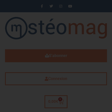
S'abonner
Connexion
0
0,00
€