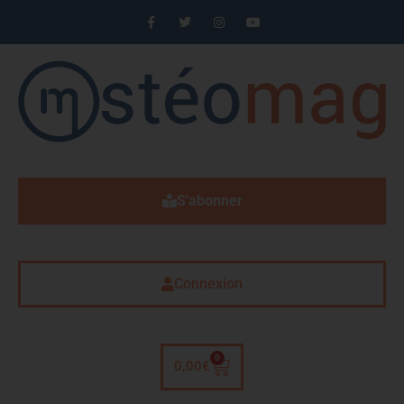
S'abonner
Connexion
0
0,00
€