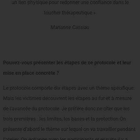
un lien physique pour redonner une confiance dans le
toucher thérapeutique »
Marianne Cassiau
Pouvez-vous présenter les étapes de ce proto­cole et leur
mise en place concrète ?
Le protocole comporte dix étapes avec un thème spé­cifique.
Mais les victimes découvrent les étapes au fur et à mesure
de l’avancée du protocole. Je préfère donc ne citer que les
trois premières : les limites, les bases et la protec­tion.On
présente d’abord le thème sur lequel on va travailler pen­dant
l’atelier. On échange avec les participants et ensuite il y a