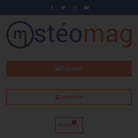
S'abonner
Connexion
0
0,00
€