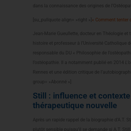
dans la connaissance des origines de l’Ostéopa
[su_pullquote align= »right »]
« Comment tenter d’
Jean-Marie Gueullette, docteur en Théologie et t
histoire et professeur à l’Université Catholique de
responsable du DU « Philosophie de l’ostéopathi
l’ostéopathie. Il a notamment publié en 2014
L’
Rennes et une édition critique de l’autobiograph
group= »Abonné »]
Still : influence et contexte
thérapeutique nouvelle
Après un rapide rappel de la biographie d’A.T. S
plutôt sensible puisqu’il se demande si A.T. Sti