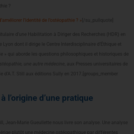
thie ?
améliorer l’identité de l’ostéopathie ? »
[/su_pullquote]
itulaire d’une Habilitation à Diriger des Recherches (HDR) en
 Lyon dont il dirige le Centre Interdisciplinaire d’Éthique et
e » qui aborde les questions philosophiques et historiques de
ostéopathie, une autre médecine
, aux Presses universitaires de
ie d’A.T. Still aux éditions Sully en 2017.[groups_member
 à l’origine d’une pratique
till, Jean-Marie Gueullette nous livre son analyse. Une analyse
ll érige plutôt une médecine ostéopathique par différentes