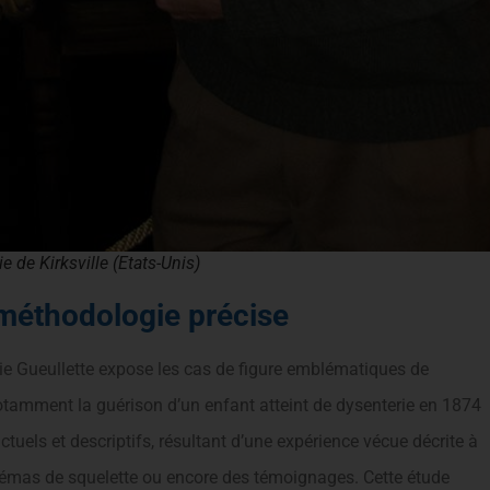
 de Kirksville (Etats-Unis)
 méthodologie précise
ie Gueullette expose les cas de figure emblématiques de
notamment la guérison d’un enfant atteint de dysenterie en 1874
ctuels et descriptifs, résultant d’une expérience vécue décrite à
chémas de squelette ou encore des témoignages. Cette étude