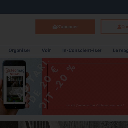
S'abonner
Co
Organiser
Voir
In-Conscient-iser
Le mag