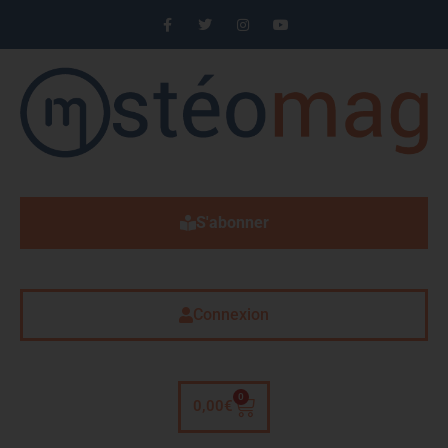
S'abonner
Connexion
0
0,00
€