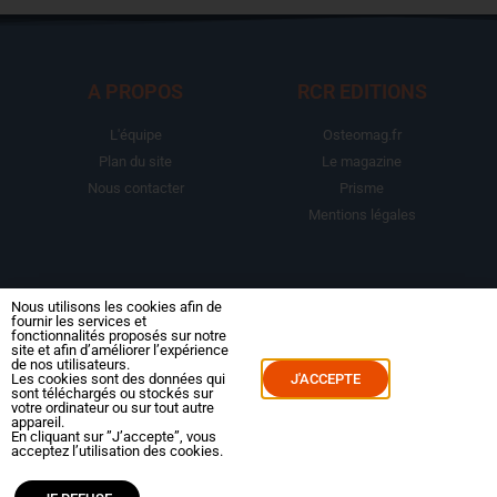
A PROPOS
RCR EDITIONS
L'équipe
Osteomag.fr
Plan du site
Le magazine
Nous contacter
Prisme
Mentions légales
LA BOUTIQUE
ESPACE ABONNE
Nous utilisons les cookies afin de
fournir les services et
fonctionnalités proposés sur notre
Abonnements
Mon compte
site et afin d’améliorer l’expérience
de nos utilisateurs.
Le magazine
Mes commandes
Les cookies sont des données qui
J'ACCEPTE
sont téléchargés ou stockés sur
Packs
Mes abonnements
votre ordinateur ou sur tout autre
appareil.
Reportages
En cliquant sur ”J’accepte”, vous
acceptez l’utilisation des cookies.
Dossiers