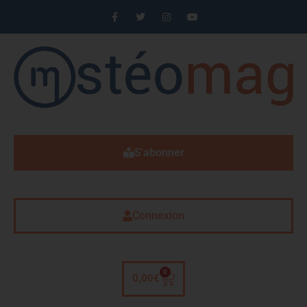
S'abonner
Connexion
0
0,00
€