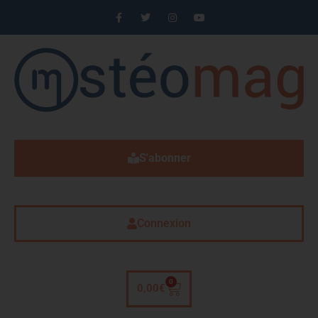
S'abonner
Connexion
0
0,00
€