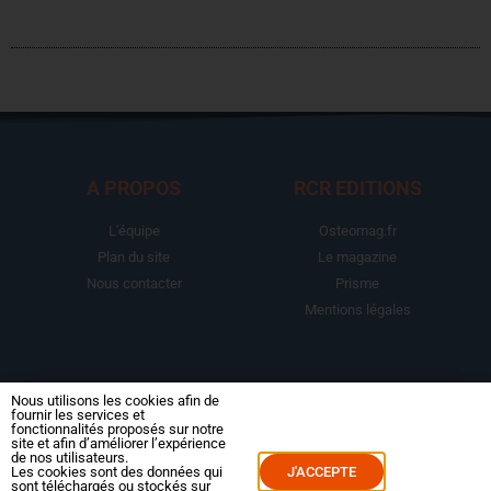
A PROPOS
RCR EDITIONS
L'équipe
Osteomag.fr
Plan du site
Le magazine
Nous contacter
Prisme
Mentions légales
LA BOUTIQUE
ESPACE ABONNE
Nous utilisons les cookies afin de
fournir les services et
fonctionnalités proposés sur notre
Abonnements
Mon compte
site et afin d’améliorer l’expérience
de nos utilisateurs.
Le magazine
Mes commandes
Les cookies sont des données qui
J'ACCEPTE
sont téléchargés ou stockés sur
Packs
Mes abonnements