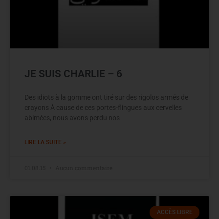
JE SUIS CHARLIE – 6
Des idiots à la gomme ont tiré sur des rigolos armés de
crayons À cause de ces portes-flingues aux cervelles
abimées, nous avons perdu nos
LIRE LA SUITE »
01.08.15
Aucun commentaire
ACCÈS LIBRE