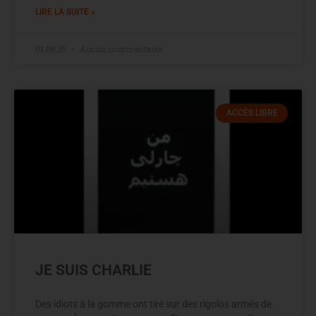
LIRE LA SUITE »
01.08.15
Aucun commentaire
ACCÈS LIBRE
JE SUIS CHARLIE
Des idiots à la gomme ont tiré sur des rigolos armés de