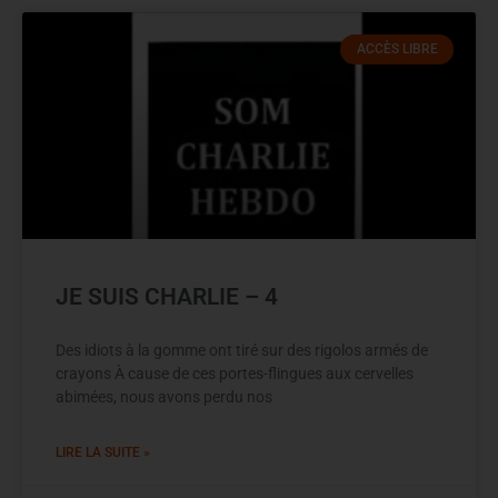
ACCÈS LIBRE
JE SUIS CHARLIE – 4
Des idiots à la gomme ont tiré sur des rigolos armés de
crayons À cause de ces portes-flingues aux cervelles
abimées, nous avons perdu nos
LIRE LA SUITE »