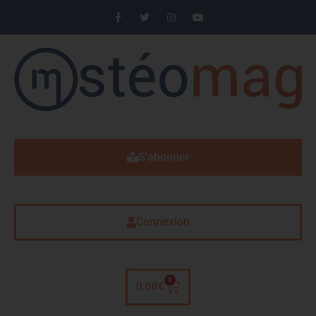
S'abonner
Connexion
0
0,00
€