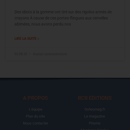
Des idiots à la gomme ont tiré sur des rigolos armés de
crayons À cause de ces portes-flingues aux cervelles
abimées, nous avons perdu nos
LIRE LA SUITE »
01.08.15
Aucun commentaire
A PROPOS
RCR EDITIONS
L'équipe
Osteomag.fr
Plan du site
Le magazine
Nous contacter
Prisme