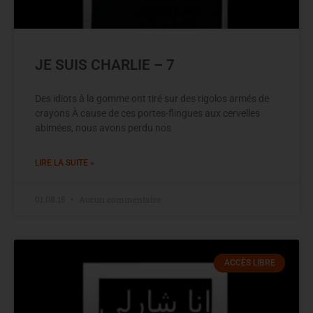
JE SUIS CHARLIE – 7
Des idiots à la gomme ont tiré sur des rigolos armés de
crayons À cause de ces portes-flingues aux cervelles
abimées, nous avons perdu nos
LIRE LA SUITE »
01.08.15
Aucun commentaire
ACCÈS LIBRE