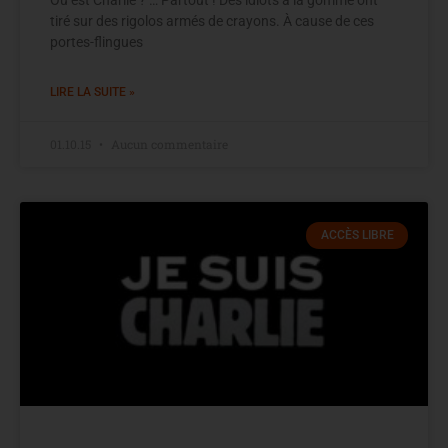
Où est Charlie ? … Partout ! Des idiots à la gomme ont
tiré sur des rigolos armés de crayons. À cause de ces
portes-flingues
LIRE LA SUITE »
01.10.15
Aucun commentaire
ACCÈS LIBRE