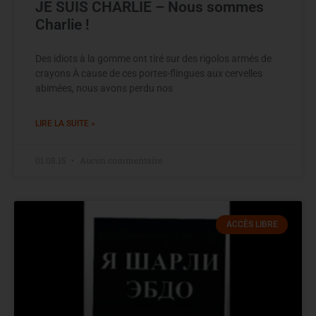
JE SUIS CHARLIE – Nous sommes
Charlie !
Des idiots à la gomme ont tiré sur des rigolos armés de
crayons À cause de ces portes-flingues aux cervelles
abimées, nous avons perdu nos
LIRE LA SUITE »
01.08.15
Aucun commentaire
ACCÈS LIBRE