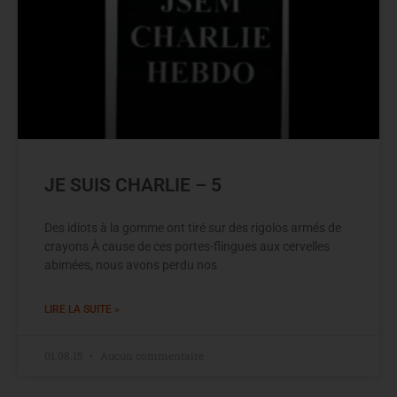
JE SUIS CHARLIE – 5
Des idiots à la gomme ont tiré sur des rigolos armés de
crayons À cause de ces portes-flingues aux cervelles
abimées, nous avons perdu nos
LIRE LA SUITE »
01.08.15
Aucun commentaire