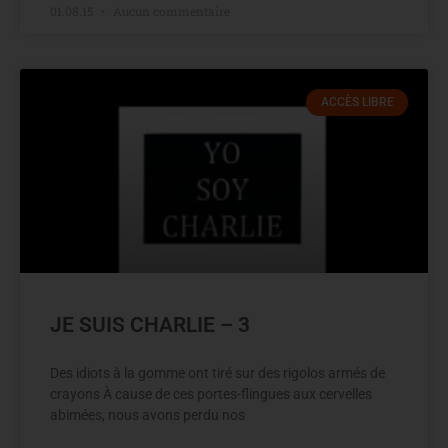
01.08.15
Aucun commentaire
ACCÈS LIBRE
JE SUIS CHARLIE – 3
Des idiots à la gomme ont tiré sur des rigolos armés de
crayons À cause de ces portes-flingues aux cervelles
abimées, nous avons perdu nos