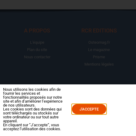
A PROPOS
RCR EDITIONS
L'équipe
Osteomag.fr
Plan du site
Le magazine
Nous contacter
Prisme
Mentions légales
LA BOUTIQUE
ESPACE ABONNE
Nous utilisons les cookies afin de
fournir les services et
fonctionnalités proposés sur notre
Abonnements
Mon compte
site et afin d’améliorer l’expérience
de nos utilisateurs.
Le magazine
Mes commandes
Les cookies sont des données qui
J'ACCEPTE
sont téléchargés ou stockés sur
Packs
Mes abonnements
votre ordinateur ou sur tout autre
appareil.
Reportages
En cliquant sur ”J’accepte”, vous
Dossiers
acceptez l’utilisation des cookies.