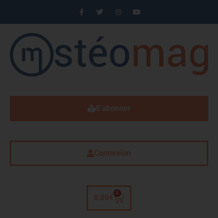
S'abonner
Connexion
0
0,00
€