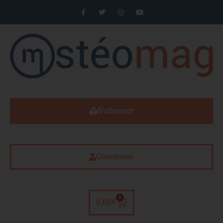
S'abonner
Connexion
0
0,00
€