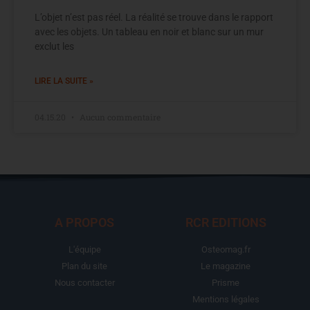
L’objet n’est pas réel. La réalité se trouve dans le rapport
avec les objets. Un tableau en noir et blanc sur un mur
exclut les
LIRE LA SUITE »
04.15.20
Aucun commentaire
A PROPOS
RCR EDITIONS
L'équipe
Osteomag.fr
Plan du site
Le magazine
Nous contacter
Prisme
Mentions légales