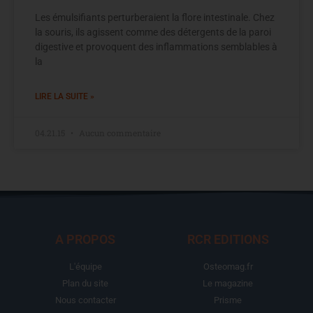
Les émulsifiants perturberaient la flore intestinale. Chez
la souris, ils agissent comme des détergents de la paroi
digestive et provoquent des inflammations semblables à
la
LIRE LA SUITE »
04.21.15
Aucun commentaire
A PROPOS
RCR EDITIONS
L'équipe
Osteomag.fr
Plan du site
Le magazine
Nous contacter
Prisme