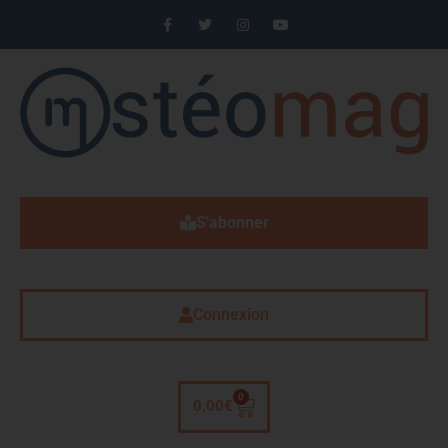
S'abonner
Connexion
0
0,00
€