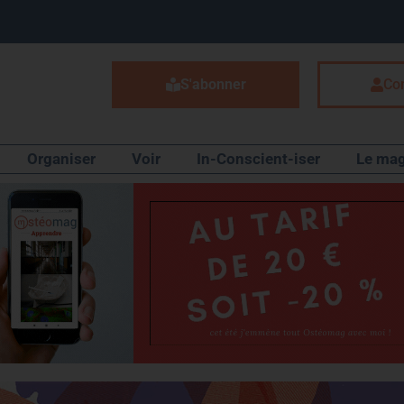
S'abonner
Co
Organiser
Voir
In-Conscient-iser
Le mag