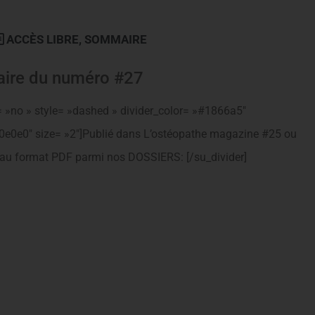
ACCÈS LIBRE
,
SOMMAIRE
ire du numéro #27
= »no » style= »dashed » divider_color= »#1866a5″
e0e0e0″ size= »2″]Publié dans L’ostéopathe magazine #25 ou
 au format PDF parmi nos DOSSIERS: [/su_divider]