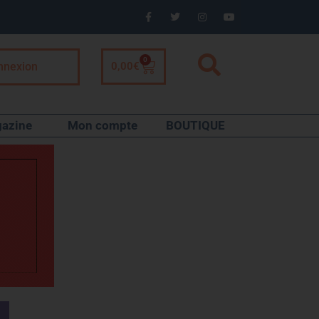
0
nnexion
0,00
€
azine
Mon compte
BOUTIQUE