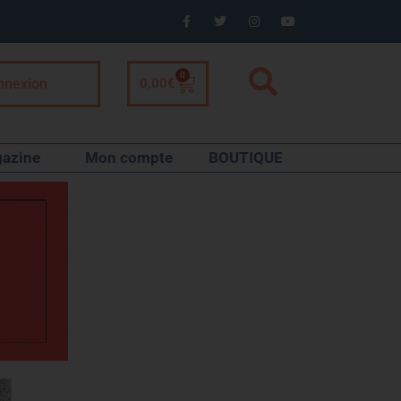
0
nnexion
0,00
€
azine
Mon compte
BOUTIQUE