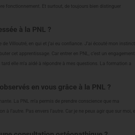
re fonctionnement. Et surtout, de toujours bien distinguer
ssée à la PNL ?
de Villoutré, en qui et j’ai eu conﬁance. J’ai écouté mon instinct
buter cet apprentissage. Car entrer en PNL, c’est un engagement
s tard elle m’a aidé à répondre à mes questions. La formation a
bservés en vous grâce à la PNL ?
gnante. La PNL m’a permis de prendre conscience que ma
on à l’autre. Pas envers l’autre. Car je ne peux agir que sur moi, e
une consultation ostéopathique ?