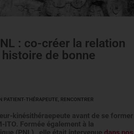
 : co-créer la relation
 histoire de bonne
N PATIENT-THÉRAPEUTE
,
RENCONTRER
eur-kinésithéraepeute avant de se former
OM-ITO. Formée également à la
ue (PNL) , elle était intervenue
dans nos