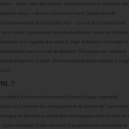
 boulot ». Dans cette déclaration, cette personne est enfermée da
 assertion ainsi : « ah bon, mais vous n’avez jamais pris de
 le contre-exemple et d’aller plus loin : « y-a-t-il des contextes où
 ainsi visiter le processus de prise de décision dans un contexte
téressant aux organes des sens. Il s’agit d’observer com-ment la
hysiquement dans la prise de décision. Elle pourra par exemple
regard dirigé vers le haut. Une fois cette analyse réalisée, il s’agi
avail.
PNL ?
us relient à notre environnement interne (image corporelle,
 L’objectif est d’amener du changement et de donner de l’autonomie
e pour que les processus soient plus écologiques dans le sens où i
Le but n’est pas d’aller vite mais d’augmenter la conscience et