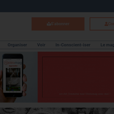
S'abonner
Co
Organiser
Voir
In-Conscient-iser
Le mag