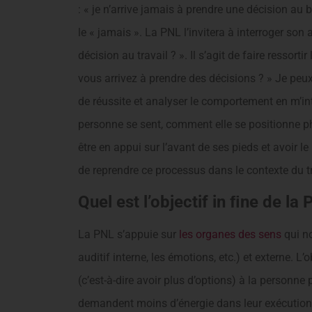
: « je n’arrive jamais à prendre une décision au
le « jamais ». La PNL l’invitera à interroger son
décision au travail ? ». Il s’agit de faire ressortir
vous arrivez à prendre des décisions ? » Je peux
de réussite et analyser le comportement en m’in
personne se sent, comment elle se positionne p
être en appui sur l’avant de ses pieds et avoir le 
de reprendre ce processus dans le contexte du tr
Quel est l’objectif in ﬁne de la 
La PNL s’appuie sur
les organes des sens
qui no
auditif interne, les émotions, etc.) et externe.
(c’est-à-dire avoir plus d’options) à la personn
demandent moins d’énergie dans leur exécution. 