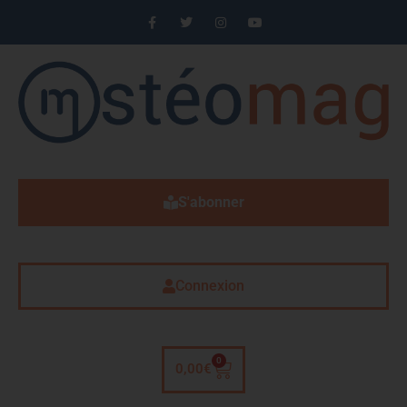
S'abonner
Connexion
0
0,00
€