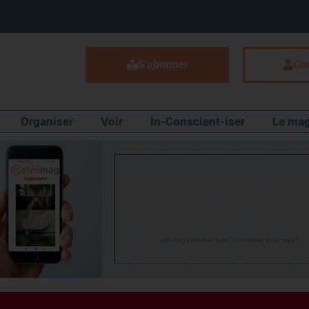
S'abonner
Co
Organiser
Voir
In-Conscient-iser
Le mag