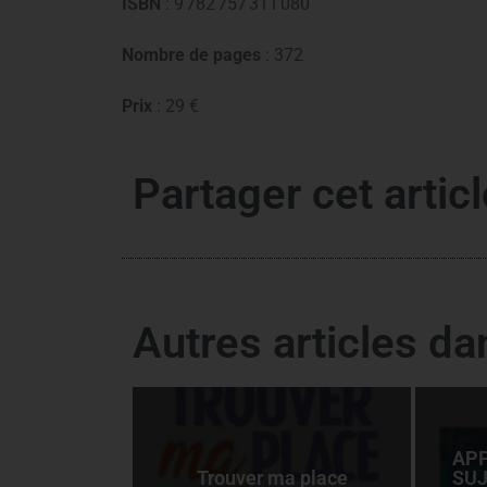
ISBN
: 9 782 757 311 080
Nombre de pages
: 372
Prix
: 29 €
Partager cet articl
Autres articles d
APP
Trouver ma place
SUJ