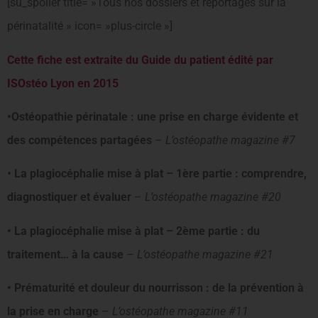
[su_spoiler title= »Tous nos dossiers et reportages sur la
périnatalité » icon= »plus-circle »]
Cette fiche est extraite du Guide du patient édité par
ISOstéo Lyon en 2015
•Ostéopathie périnatale : une prise en charge évidente et
des compétences partagées
–
L’ostéopathe magazine #7
•
La plagiocéphalie mise à plat – 1ère partie : comprendre,
diagnostiquer et évaluer
–
L’ostéopathe magazine #20
• La plagiocéphalie mise à plat – 2ème partie : du
traitement… à la cause
–
L’ostéopathe magazine #21
• Prématurité et douleur du nourrisson : de la prévention à
la prise en charge
–
L’ostéopathe magazine #11