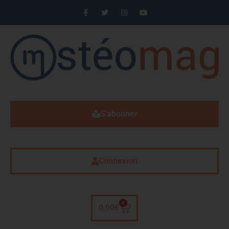
S'abonner
Connexion
0
0,00
€