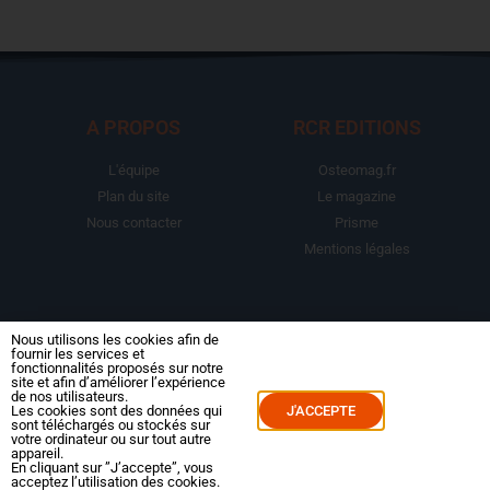
A PROPOS
RCR EDITIONS
L'équipe
Osteomag.fr
Plan du site
Le magazine
Nous contacter
Prisme
Mentions légales
LA BOUTIQUE
ESPACE ABONNE
Nous utilisons les cookies afin de
fournir les services et
fonctionnalités proposés sur notre
Abonnements
Mon compte
site et afin d’améliorer l’expérience
de nos utilisateurs.
Le magazine
Mes commandes
Les cookies sont des données qui
J'ACCEPTE
sont téléchargés ou stockés sur
Packs
Mes abonnements
votre ordinateur ou sur tout autre
appareil.
Reportages
En cliquant sur ”J’accepte”, vous
acceptez l’utilisation des cookies.
Dossiers