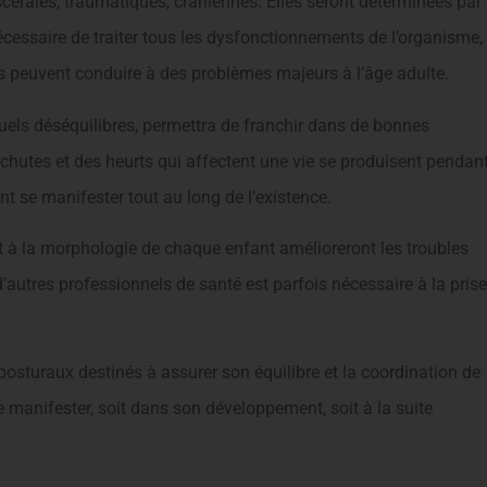
cérales, traumatiques, crâniennes. Elles seront déterminées par
écessaire de traiter tous les dysfonctionnements de l’organisme,
s peuvent conduire à des problèmes majeurs à l’âge adulte.
tuels déséquilibres, permettra de franchir dans de bonnes
s chutes et des heurts qui affectent une vie se produisent pendan
t se manifester tout au long de l’existence.
t à la morphologie de chaque enfant amélioreront les troubles
’autres professionnels de santé est parfois nécessaire à la prise
posturaux destinés à assurer son équilibre et la coordination de
anifester, soit dans son développement, soit à la suite