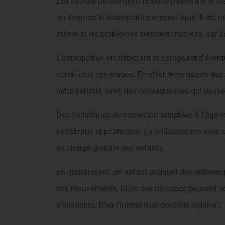
Les causes de ces dysfonctions peuvent être vis
un diagnostic ostéopathique spécifique. Il est n
même si les problèmes semblent mineurs, car il
L’ostéopathie, en détectant et corrigeant d’éven
conditions ces étapes. En effet, trois quarts de
cette période, avec des conséquences qui peuven
Des techniques de correction adaptées à l’âge e
vertébraux et posturaux. La collaboration avec d
en charge globale des enfants.
En grandissant, un enfant acquiert des réflexes 
ses mouvements. Mais des blocages peuvent se m
d’incidents. D’où l’intérêt d’un contrôle régulier :