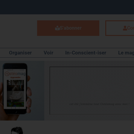
S'abonner
Co
Organiser
Voir
In-Conscient-iser
Le mag