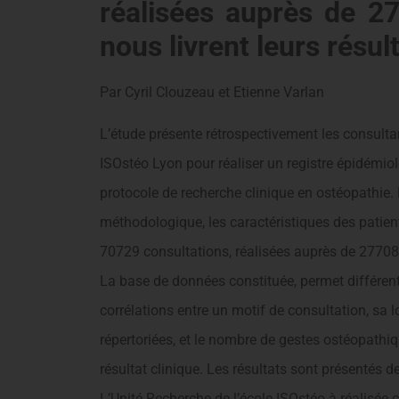
réalisées auprès de 27
nous livrent leurs résul
Par Cyril Clouzeau et Etienne Varlan
L’étude présente rétrospectivement les consulta
ISOstéo Lyon pour réaliser un registre épidémiol
protocole de recherche clinique en ostéopathie. L
méthodologique, les caractéristiques des patients
70729 consultations, réalisées auprès de 27708
La base de données constituée, permet différente
corrélations entre un motif de consultation, sa
répertoriées, et le nombre de gestes ostéopathiqu
résultat clinique. Les résultats sont présentés d
L’Unité Recherche de l’école ISOstéo à réalisée 