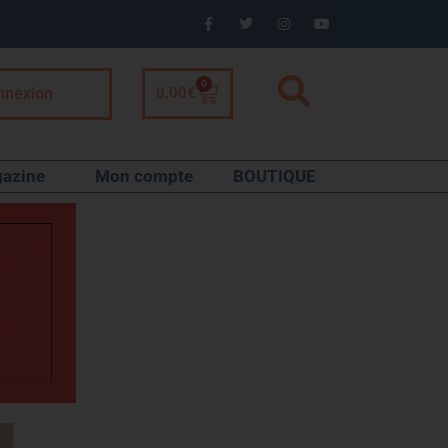
0
nnexion
0,00
€
azine
Mon compte
BOUTIQUE