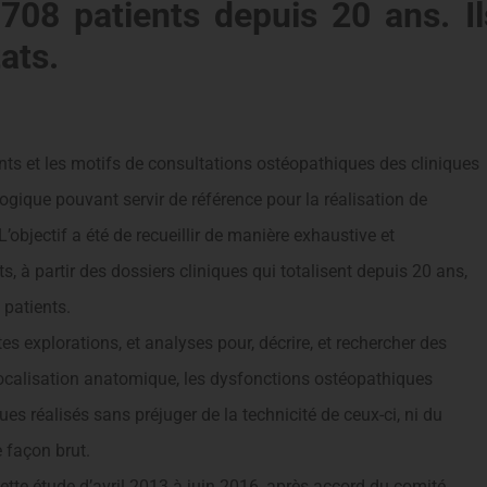
708 patients depuis 20 ans. Il
tats.
nts et les motifs de consultations ostéopathiques des cliniques
ogique pouvant servir de référence pour la réalisation de
’objectif a été de recueillir de manière exhaustive et
, à partir des dossiers cliniques qui totalisent depuis 20 ans,
 patients.
s explorations, et analyses pour, décrire, et rechercher des
 localisation anatomique, les dysfonctions ostéopathiques
es réalisés sans préjuger de la technicité de ceux-ci, ni du
e façon brut.
cette étude d’avril 2013 à juin 2016, après accord du comité