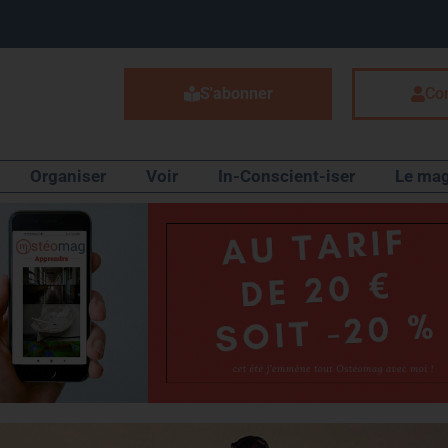
S'abonner
Co
Organiser
Voir
In-Conscient-iser
Le mag