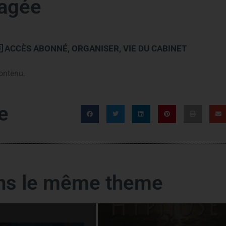
tagée
ACCÈS ABONNÉ
,
ORGANISER
,
VIE DU CABINET
ontenu.
e
ans le même theme