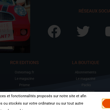
RÉSEAUX SOCI
RCR EDITIONS
LA BOUTIQUE
Osteomag.fr
Abonnements
Le magazine
Le magazine
Prisme
Packs
Mentions légales
Reportages
ices et fonctionnalités proposés sur notre site et afin
Dossiers
 ou stockés sur votre ordinateur ou sur tout autre