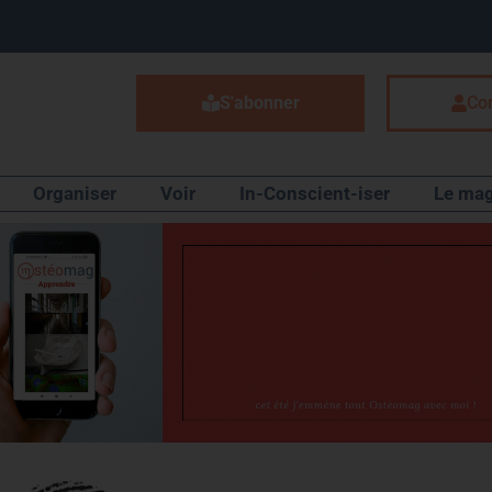
S'abonner
Co
Organiser
Voir
In-Conscient-iser
Le mag