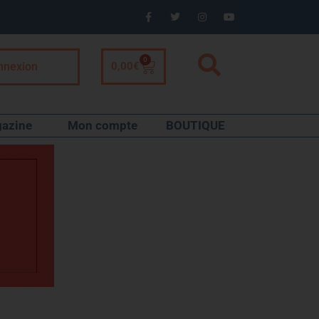
0
nnexion
0,00
€
azine
Mon compte
BOUTIQUE