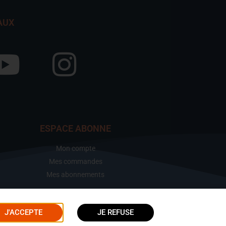
AUX
ESPACE ABONNE
Mon compte
Mes commandes
Mes abonnements
J'ACCEPTE
JE REFUSE