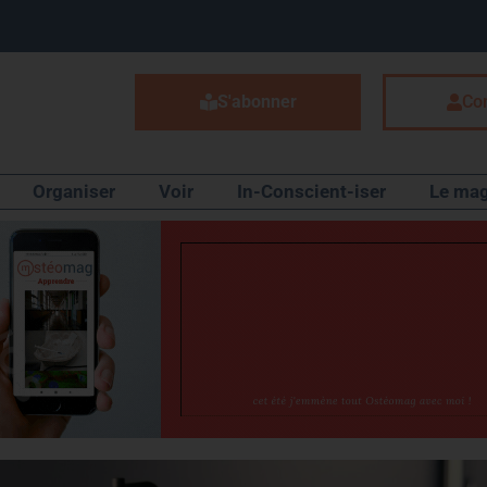
S'abonner
Co
Organiser
Voir
In-Conscient-iser
Le mag