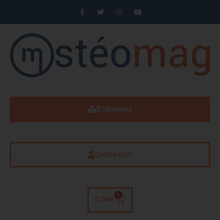
S'abonner
Connexion
0
0,00
€