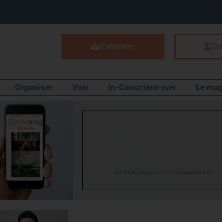
S'abonner
Co
Organiser
Voir
In-Conscient-iser
Le mag