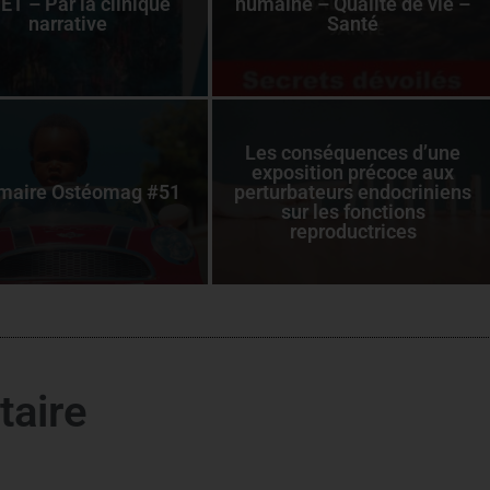
ET – Par la clinique
humaine – Qualité de vie –
narrative
Santé
Les conséquences d’une
exposition précoce aux
aire Ostéomag #51
perturbateurs endocriniens
sur les fonctions
reproductrices
taire