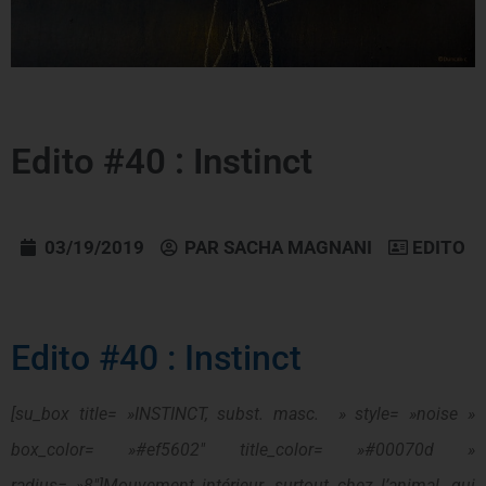
Edito #40 : Instinct
03/19/2019
PAR
SACHA MAGNANI
EDITO
Edito #40 : Instinct
[su_box title= »INSTINCT, subst. masc. » style= »noise »
box_color= »#ef5602″ title_color= »#00070d »
radius= »8″]Mouvement intérieur, surtout chez l’animal, qui