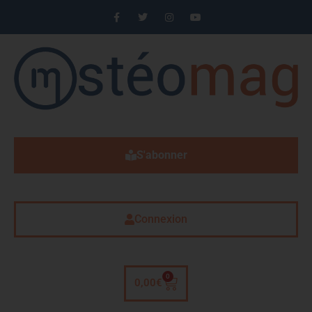
S'abonner
Connexion
0
0,00
€