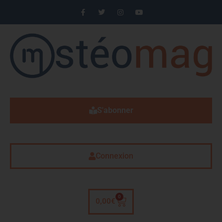
S'abonner
Connexion
0
0,00
€