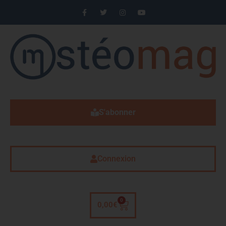
S'abonner
Connexion
0
0,00
€