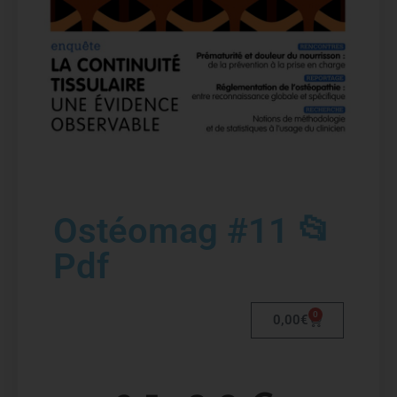
Ostéomag #11 📂
Pdf
0
0,00
€