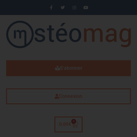
S'abonner
Connexion
0
0,00
€