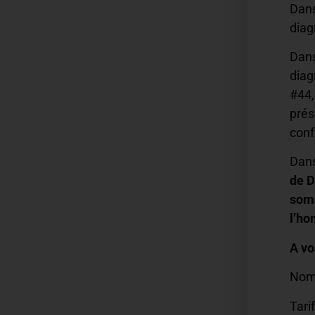
Dans
diag
Dans
diag
#44,
prés
conf
Dans
de D
soma
l’h
A vo
Nomb
Tarif