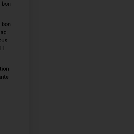
e bon
e bon
mag
ous
 11
tion
ante