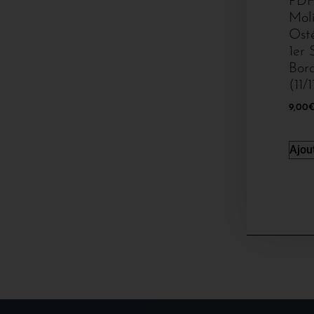
PDF
Moli
Ost
1er
Bor
(11/1
9,00
Ajou