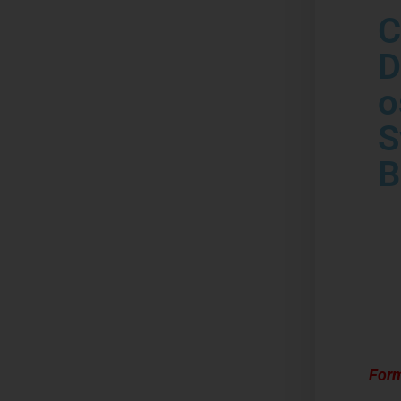
C
D
o
S
B
Form