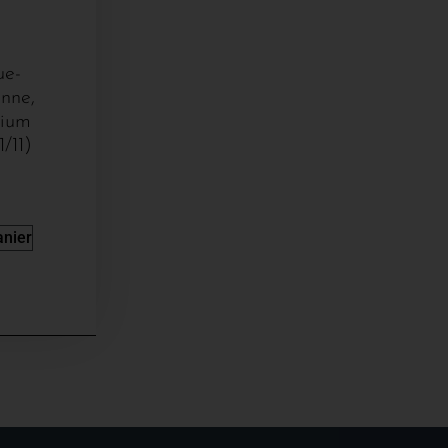
ue-
enne,
sium
/11)
anier