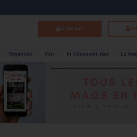
S'abonner
Co
Organiser
Voir
In-Conscient-iser
Le mag