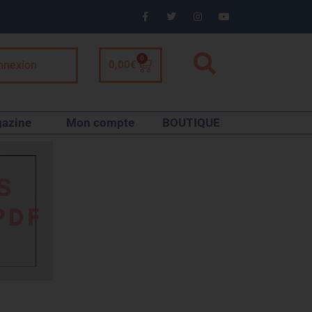
0
nnexion
0,00
€
azine
Mon compte
BOUTIQUE