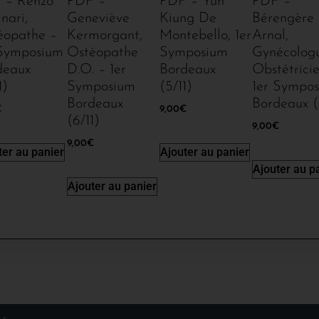
 – Renzo
PDF –
PDF – Yun
PDF –
nari,
Geneviève
Kiung De
Bérengère
éopathe –
Kermorgant,
Montebello, 1er
Arnal,
 Symposium
Ostéopathe
Symposium
Gynécolog
deaux
D.O. – 1er
Bordeaux
Obstétrici
1)
Symposium
(5/11)
1er Sympo
Bordeaux
Bordeaux (1
€
9,00
€
(6/11)
9,00
€
9,00
€
ter au panier
Ajouter au panier
Ajouter au p
Ajouter au panier