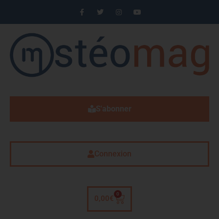
S'abonner
Connexion
0
0,00
€