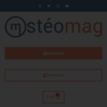
S'abonner
Connexion
0
0,00
€