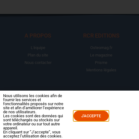
A PROPOS
RCR EDITIONS
L'équipe
Osteomag.fr
Plan du site
Le magazine
Nous contacter
Prisme
Mentions légales
LA BOUTIQUE
ESPACE ABONNE
Nous utilisons les cookies afin de
fournir les services et
fonctionnalités proposés sur notre
Abonnements
Mon compte
site et afin d’améliorer l’expérience
de nos utilisateurs.
Le magazine
Mes commandes
Les cookies sont des données qui
J'ACCEPTE
sont téléchargés ou stockés sur
Packs
Mes abonnements
votre ordinateur ou sur tout autre
appareil.
Reportages
En cliquant sur ”J’accepte”, vous
acceptez l’utilisation des cookies.
Dossiers