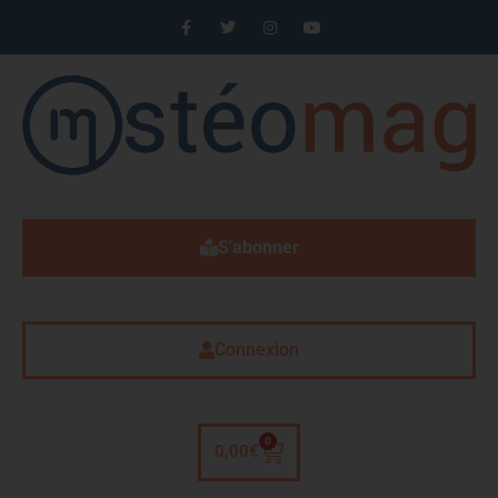
S'abonner
Connexion
0
0,00
€