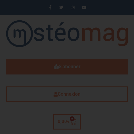
S'abonner
Connexion
0
0,00
€