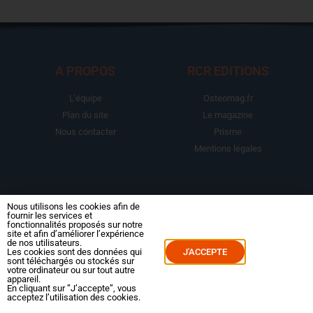
A PROPOS
RCR EDITIONS
L'équipe
Osteomag.fr
Plan du site
Le magazine
Nous contacter
Prisme
Mentions légales
LA BOUTIQUE
ESPACE ABONNE
Nous utilisons les cookies afin de
fournir les services et
fonctionnalités proposés sur notre
Abonnements
Mon compte
site et afin d’améliorer l’expérience
de nos utilisateurs.
Le magazine
Mes commandes
Les cookies sont des données qui
J'ACCEPTE
sont téléchargés ou stockés sur
Packs
Mes abonnements
votre ordinateur ou sur tout autre
appareil.
Reportages
En cliquant sur ”J’accepte”, vous
acceptez l’utilisation des cookies.
Dossiers