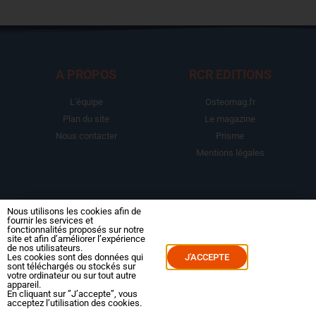
A PROPOS
RCR EDITIONS
L'équipe
Osteomag.fr
Plan du site
Le magazine
Nous contacter
Prisme
Mentions légales
LA BOUTIQUE
ESPACE ABONNE
Nous utilisons les cookies afin de
fournir les services et
fonctionnalités proposés sur notre
Abonnements
Mon compte
site et afin d’améliorer l’expérience
de nos utilisateurs.
Le magazine
Mes commandes
Les cookies sont des données qui
J'ACCEPTE
sont téléchargés ou stockés sur
Packs
Mes abonnements
votre ordinateur ou sur tout autre
appareil.
Reportages
En cliquant sur ”J’accepte”, vous
acceptez l’utilisation des cookies.
Dossiers