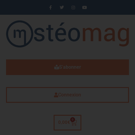
S'abonner
Connexion
0
0,00
€