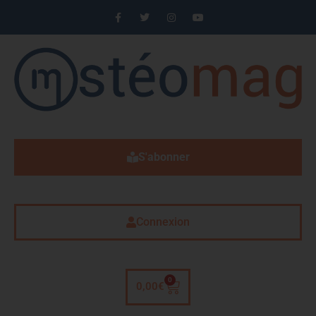
S'abonner
Connexion
0
0,00
€