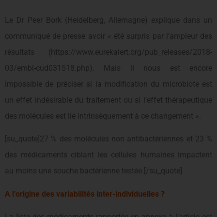
Le Dr Peer Bork (Heidelberg, Allemagne) explique dans un
communiqué de presse avoir « été surpris par l’ampleur des
résultats (https://www.eurekalert.org/pub_releases/2018-
03/embl-cud031518.php). Mais il nous est encore
impossible de préciser si la modification du microbiote est
un effet indésirable du traitement ou si l’effet thérapeutique
des molécules est lié intrinsèquement à ce changement ».
[su_quote]27 % des molécules non antibactériennes et 23 %
des médicaments ciblant les cellules humaines impactent
au moins une souche bactérienne testée.[/su_quote]
A l’origine des variabilités inter-individuelles ?
La liste des médicaments rapportée en annexe à l’article est