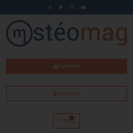
S'abonner
Connexion
0
0,00
€