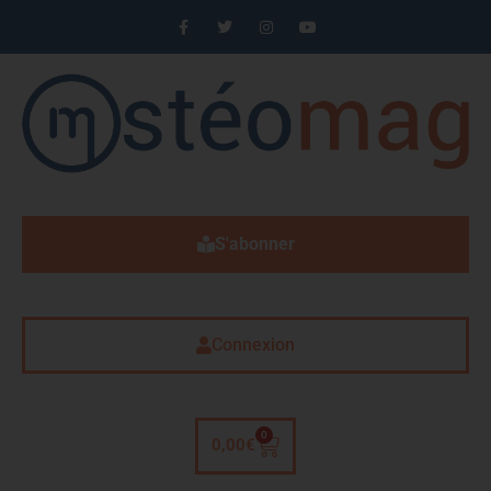
S'abonner
Connexion
0
0,00
€