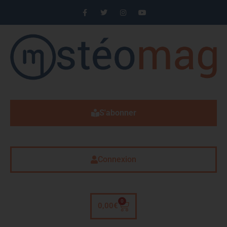
S'abonner
Connexion
0
0,00
€