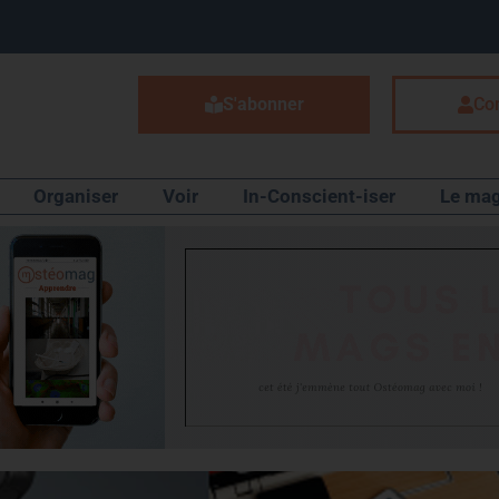
S'abonner
Co
Organiser
Voir
In-Conscient-iser
Le mag