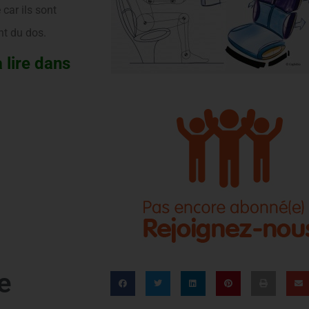
 car ils sont
nt du dos.
à lire dans
e