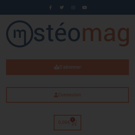
S'abonner
Connexion
0
0,00
€