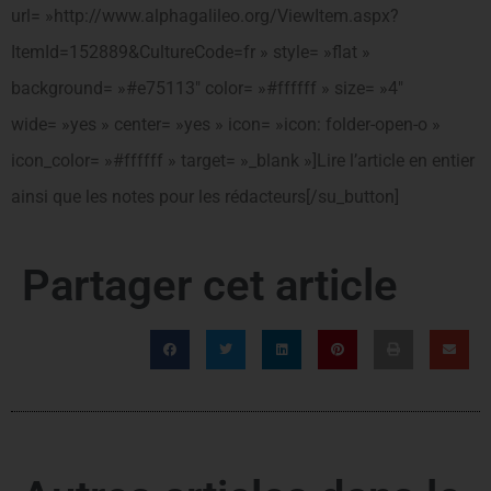
url= »http://www.alphagalileo.org/ViewItem.aspx?
ItemId=152889&CultureCode=fr » style= »flat »
background= »#e75113″ color= »#ffffff » size= »4″
wide= »yes » center= »yes » icon= »icon: folder-open-o »
icon_color= »#ffffff » target= »_blank »]Lire l’article en entier
ainsi que les notes pour les rédacteurs[/su_button]
Partager cet article