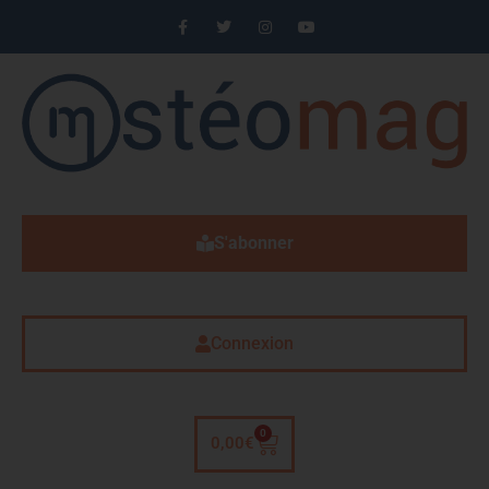
S'abonner
Connexion
0
0,00
€